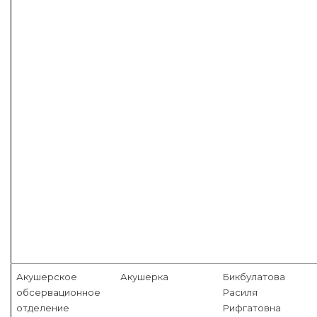
Акушерское
Акушерка
Бикбулатова
обсервационное
Расиля
отделение
Рифгатовна