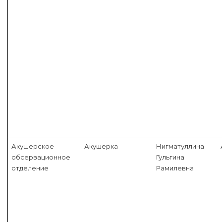
Акушерское
Акушерка
Нигматуллина
обсервационное
Гульгина
отделение
Рамилевна