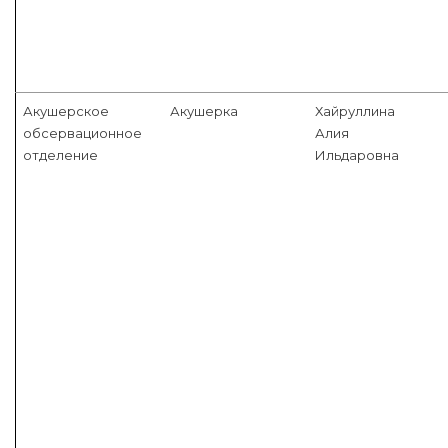
Акушерское
Акушерка
Хайруллина
обсервационное
Алия
отделение
Ильдаровна