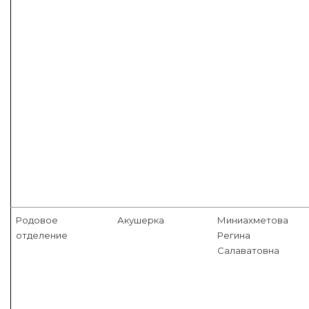
Родовое
Акушерка
Миниахметова
отделение
Регина
Салаватовна