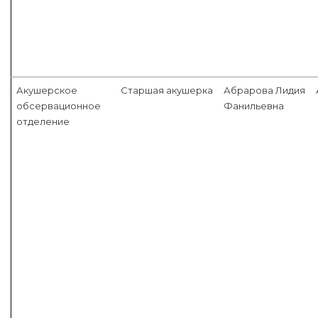
Акушерское
Старшая акушерка
Абрарова Лидия
обсервационное
Фанильевна
отделение