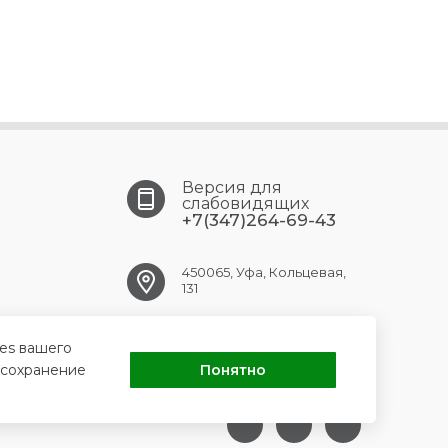
Версия для
слабовидящих
+7(347)264-69-43
450065, Уфа, Кольцевая,
131
ufa.gkpc@doctorrb.ru
ies вашего
 сохранение
Понятно