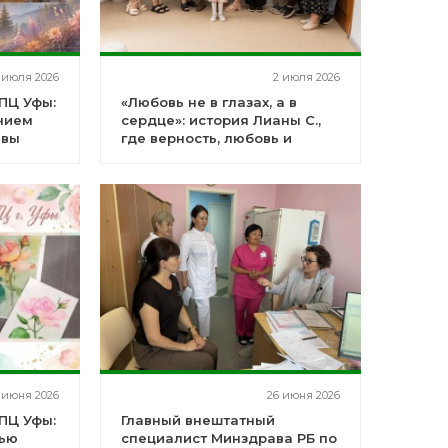
 июля 2026
2 июля 2026
ПЦ Уфы:
«Любовь не в глазах, а в
нием
сердце»: история Лианы С.,
ивы
где верность, любовь и
забота врачей стали
главными героями
 июня 2026
26 июня 2026
ПЦ Уфы:
Главный внештатный
лью
специалист Минздрава РБ по