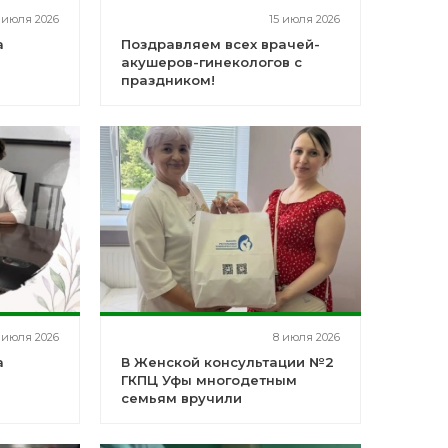
 июля 2026
15 июля 2026
а
Поздравляем всех врачей-
акушеров-гинекологов с
праздником!
 июля 2026
8 июля 2026
а
В Женской консультации №2
ГКПЦ Уфы многодетным
семьям вручили
продуктовые наборы от
благотворительного фонда