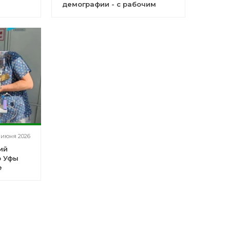
демографии - с рабочим
визитом в Сибае и Баймаке
 июня 2026
ий
р Уфы
е