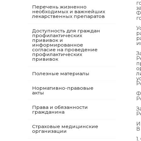
г
Перечень жизненно
з
необходимых и важнейших
Ф
лекарственных препаратов
г
У
Доступность для граждан
р
профилактических
р
прививок и
и
информированное
согласие на проведение
З
профилактических
Р
прививок
п
о
Полезные материалы
л
у
Р
Нормативно-правовые
акты
Ф
Р
Права и обязанности
З
гражданина
Р
И
Страховые медицинские
В
организации
1