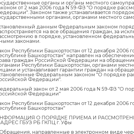
осударственные органы и органы местного самоуп
аконом от 2 мая 2006 года N 59-ФЗ "О порядке рас
едерации". Законом также устанавливается порядо
осударственными органами, органами местного са
становленный данным Федеральным законом поряд
аспространяется на все обращения граждан, за ис
ассмотрению в порядке, установленном федеральн
ными законами.
акон Республики Башкортостан от 12 декабря 2006 г
еспублике Башкортостан" направлен на обеспечени
рава граждан Российской Федерации на обращение
рганами Республики Башкортостан, органами мест
ицами и устанавливает гарантии граждан на обращ
становленные Федеральным законом "О порядке р
оссийской Федерации".
едеральный закон от 2 мая 2006 года N 59-ФЗ "О 
оссийской Федерации"
акон Республики Башкортостан от 12 декабря 2006 г
еспублике Башкортостан"
НФОРМАЦИЯ О ПОРЯДКЕ ПРИЕМА И РАССМОТРЕН
 АДРЕС ГБУЗ РБ ГКПЦ г. Уфы
. Обращения, направленные в электронном виде чер