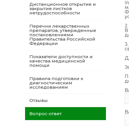
У
Дистанционное открытие и
м
закрытие листков
Ф
нетрудоспособности
у
2
Перечни лекарственных
препаратов, утвержденные
В
постановлениями
д
Правительства Российской
Федерации
3
с
Показатели доступности и
Д
качества медицинской
помощи
Э
П
Правила подготовки к
д
диагностическим
исследованиям
В
Отзывы
В
Вопрос-ответ