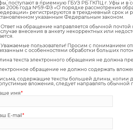
фы, поступают в приемную ГБУЗ РБ ГКПЦ г. Уфы и в 
ая 2006 года №59-ФЗ «О порядке рассмотрения об
едерации» регистрируются в трехдневный срок и р
становленном указанным Федеральным законом.
. Ответ на обращение направляется обычной почтой п
 случае внесения в анкету некорректных или недос
ается.
. Уважаемые пользователи! Просим с пониманием от
вязанным с особенностями обработки больших пот
лина текста электронного обращения не должна пр
лектронное обращение не должно содержать вложе
исьма, содержащие тексты большей длины, копии д
опустимые вложения, следует направлять обычной почт
аше имя
*
аш E-mail
*