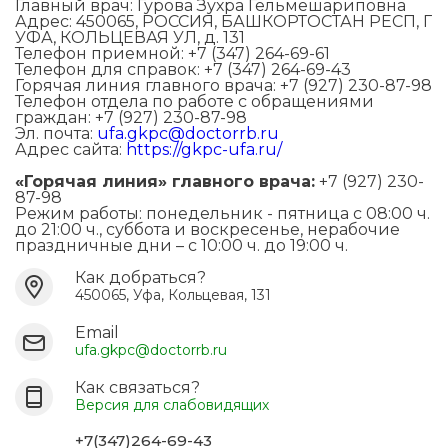
Главный врач: Гурова Зухра Гельмешариповна
Адрес: 450065, РОССИЯ, БАШКОРТОСТАН РЕСП, Г
УФА, КОЛЬЦЕВАЯ УЛ, д. 131
Телефон приемной: +7 (347) 264-69-61
Телефон для справок: +7 (347) 264-69-43
Горячая линия главного врача: +7 (927) 230-87-98
Телефон отдела по работе с обращениями
граждан: +7 (927) 230-87-98
Эл. почта:
ufa.gkpc@doctorrb.ru
Адрес сайта:
https://gkpc-ufa.ru/
«Горячая линия» главного врача:
+7 (927) 230-
87-98
Режим работы: понедельник - пятница с 08:00 ч.
до 21:00 ч., суббота и воскресенье, нерабочие
праздничные дни – с 10:00 ч. до 19:00 ч.
Как добраться?
450065, Уфа, Кольцевая, 131
Email
ufa.gkpc@doctorrb.ru
Как связаться?
Версия для слабовидящих
+7(347)264-69-43