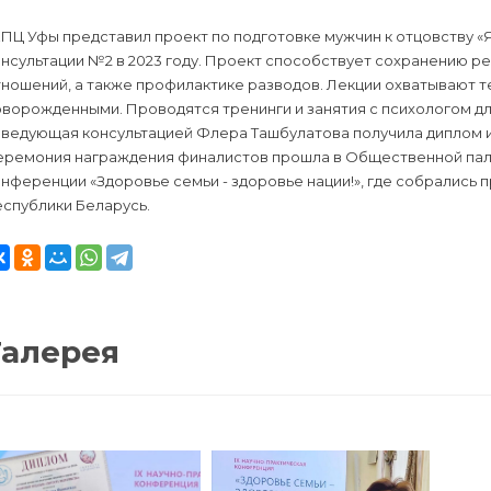
ПЦ Уфы представил проект по подготовке мужчин к отцовству «Я
нсультации №2 в 2023 году. Проект способствует сохранению р
ношений, а также профилактике разводов. Лекции охватывают т
ворожденными. Проводятся тренинги и занятия с психологом для
аведующая консультацией Флера Ташбулатова получила диплом и
еремония награждения финалистов прошла в Общественной пала
нференции «Здоровье семьи - здоровье нации!», где собрались 
спублики Беларусь.
Галерея