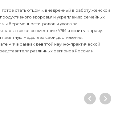
 готов стать отцом!», внедренный в работу женской
епродуктивного здоровья и укреплению семейных
емы беременности, родов и ухода за
 пар, а также совместные УЗИ и визиты к врачу.
 памятную медаль за свои достижения.
те РФ в рамках девятой научно-практической
представители различных регионов России и