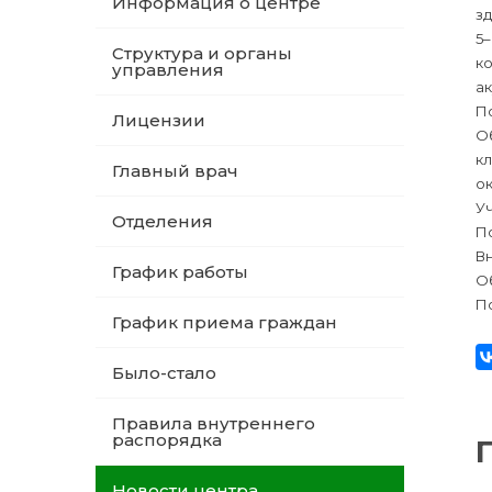
Информация о центре
з
5–
Структура и органы
к
управления
а
П
Лицензии
О
к
Главный врач
о
Уч
Отделения
П
В
График работы
Об
П
График приема граждан
Было-стало
Правила внутреннего
распорядка
Новости центра