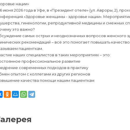
доровье нации»
6 июня 2026 года в Уфе, в «Президент отеле» (ул. Авроры, 2), п
онференция «Здоровье женщины - здоровье нации». Мероприяти
кушерства, гинекологии, репродуктивной медицины и смежных с
очему это важно?
бсуждение самых острых и неоднозначных вопросов женского з
линических рекомендаций – всё это помогает повышать качеств
казываем пациенткам.
астие наших специалистов в таких мероприятиях – это:
остоянное профессиональное развитие
недрение современных подходов в практику
мен опытом с коллегами из других регионов
овышение качества помощи нашим пациенткам
Галерея