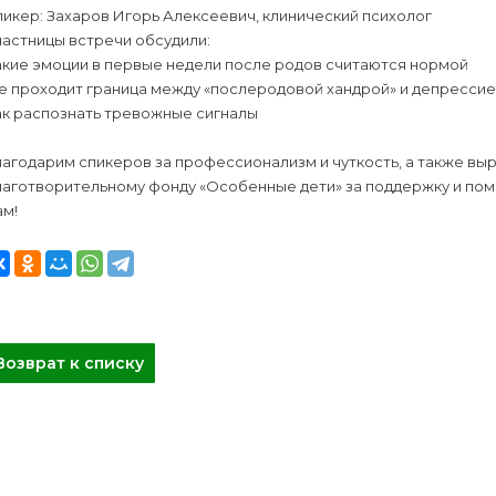
икер: Захаров Игорь Алексеевич, клинический психолог
астницы встречи обсудили:
акие эмоции в первые недели после родов считаются нормой
е проходит граница между «послеродовой хандрой» и депресси
ак распознать тревожные сигналы
лагодарим спикеров за профессионализм и чуткость, а также в
лаготворительному фонду «Особенные дети» за поддержку и пом
ам!
Возврат к списку