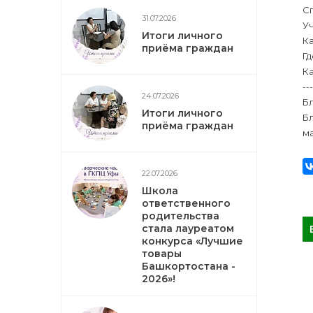
Сп
31.07.2026
Уч
Итоги личного
К
приёма граждан
Гд
К
---
24.07.2026
Б
Итоги личного
Б
приёма граждан
м
22.07.2026
Школа
ответственного
родительства
стала лауреатом
конкурса «Лучшие
товары
Башкортостана -
2026»!