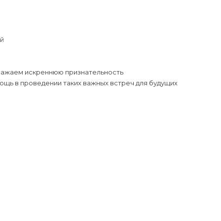
ей
ыражаем искреннюю признательность
ощь в проведении таких важных встреч для будущих