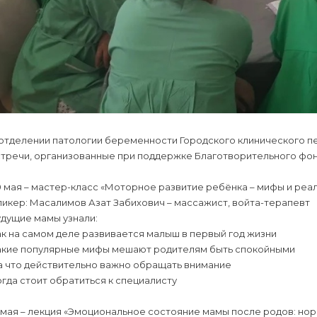
 отделении патологии беременности Городского клинического п
стречи, организованные при поддержке Благотворительного фон
 мая – мастер-класс «Моторное развитие ребёнка – мифы и реа
икер: Масалимов Азат Забихович – массажист, войта-терапевт
удущие мамы узнали:
к на самом деле развивается малыш в первый год жизни
акие популярные мифы мешают родителям быть спокойными
а что действительно важно обращать внимание
гда стоит обратиться к специалисту
 мая – лекция «Эмоциональное состояние мамы после родов: но