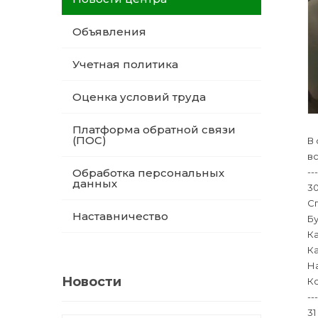
Объявления
Учетная политика
Оценка условий труда
Платформа обратной связи
(ПОС)
В
в
---
Обработка персональных
данных
30
Сп
Наставничество
Б
Ка
К
Н
Новости
Ко
---
31