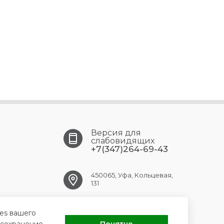
Версия для
слабовидящих
+7(347)264-69-43
450065, Уфа, Кольцевая,
131
ufa.gkpc@doctorrb.ru
ies вашего