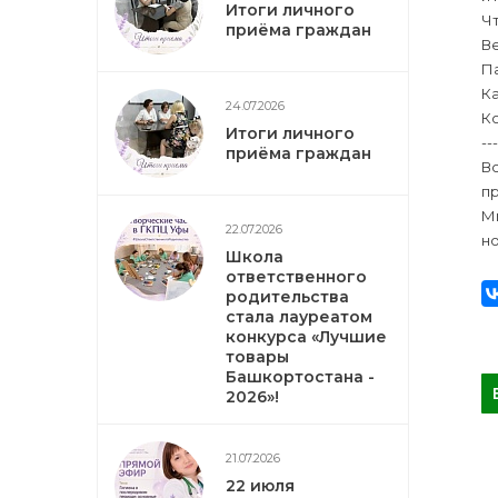
Итоги личного
Ч
приёма граждан
В
П
Ка
24.07.2026
К
Итоги личного
---
приёма граждан
В
п
Мы
22.07.2026
н
Школа
ответственного
родительства
стала лауреатом
конкурса «Лучшие
товары
Башкортостана -
2026»!
21.07.2026
22 июля