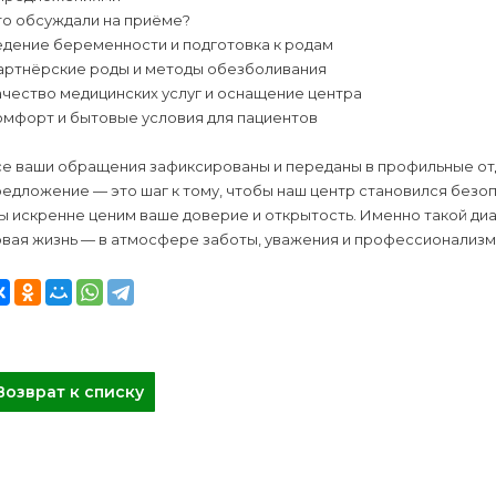
то обсуждали на приёме?
едение беременности и подготовка к родам
артнёрские роды и методы обезболивания
чество медицинских услуг и оснащение центра
омфорт и бытовые условия для пациентов
се ваши обращения зафиксированы и переданы в профильные от
редложение — это шаг к тому, чтобы наш центр становился без
 искренне ценим ваше доверие и открытость. Именно такой диа
овая жизнь — в атмосфере заботы, уважения и профессионализ
Возврат к списку