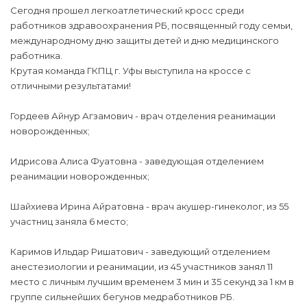
Сегодня прошел легкоатлетический кросс среди
работников здравоохранения РБ, посвященный году семьи,
международному дню защиты детей и дню медицинского
работника.
Крутая команда ГКПЦ г. Уфы выступила на кроссе с
отличными результатами!
Гордеев Айнур Агзамович - врач отделения реанимации
новорожденных;
Идрисова Алиса Фуатовна - заведующая отделением
реанимации новорожденных;
Шайхиева Ирина Айратовна - врач акушер-гинеколог, из 55
участниц заняла 6 место;
Каримов Ильдар Ришатович - заведующий отделением
анестезиологии и реанимации, из 45 участников занял 11
место с личным лучшим временем 3 мин и 35 секунд за 1 км в
группе сильнейших бегунов медработников РБ.