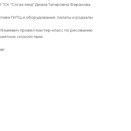
"СК "Согаз-мед" Диана Тагировна Фарахова.
тива ГКПЦ и оборудование, палаты и родзалы.
 Яхьяевич провел мастер-класс по рисованию
риятное спокойствие.
в!