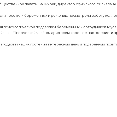
бщественной палаты Башкирии, директор Уфимского филиала АО 
сти посетили беременных и рожениц, посмотрели работу коллек
ля психологической поддержки беременных и сотрудников Муса
йзажа. "Творческий час" подарил всем хорошее настроение, и п
агодарим наших гостей за интересный день и подаренный позити