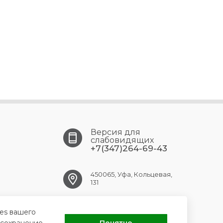
Версия для
слабовидящих
+7(347)264-69-43
450065, Уфа, Кольцевая,
131
ufa.gkpc@doctorrb.ru
ies вашего