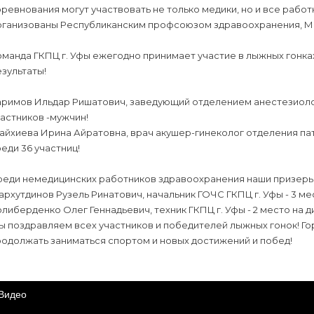
ревнования могут участвовать не только медики, но и все раб
рганизованы Республиканским профсоюзом здравоохранения, М
манда ГКПЦ г. Уфы ежегодно принимает участие в лыжных гонках
зультаты!
римов Ильдар Ришатович, заведующий отделением анестезиологи
астников -мужчин!
йхиева Ирина Айратовна, врач акушер-гинеколог отделения пат
еди 36 участниц!
реди немедицинских работников здравоохранения наши призеры
рхутдинов Рузель Ринатович, начальник ГОЧС ГКПЦ г. Уфы - 3 мес
либерденко Олег Геннадьевич, техник ГКПЦ г. Уфы - 2 место на ди
ы поздравляем всех участников и победителей лыжных гонок! Г
родолжать заниматься спортом и новых достижений и побед!