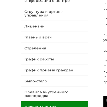
Информация о центре
со
о
Структура и органы
⠀
управления
Ко
ре
Лицензии
⠀
Ка
Главный врач
уч
Ша
Отделения
ср
⠀
График работы
С
Фа
График приема граждан
Ко
М
Было-стало
п
⠀
Правила внутреннего
распорядка
Новости центра