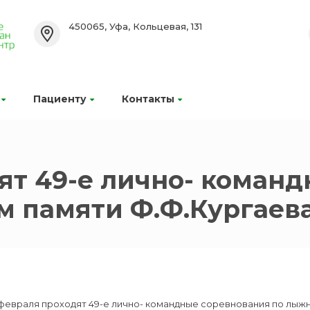
450065, Уфа, Кольцевая, 131
Пациенту
Контакты
ят 49-е лично- коман
 памяти Ф.Ф.Кургаева 
февраля проходят 49-е лично- командные соревнования по лыжны