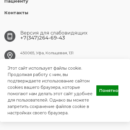
Пациенту
Контакты
Версия для слабовидящих
+7(347)264-69-43
450065, Уфа, Кольцевая, 131
ufa.gkpc@doctorrb.ru
Этот сайт использует файлы cookie.
Продолжая работу с ним, вы
подтверждаете использование сайтом
cookies вашего браузера, которые
Понятно
ГБУЗ РБ ГКПЦ Г.УФЫ
помогают нам делать этот сайт удобнее
для пользователей. Однако вы можете
запретить сохранение файлов cookie в
настройках своего браузера.