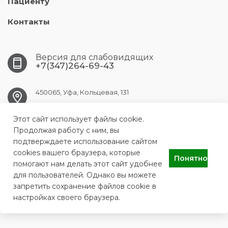
Пациенту
Контакты
Версия для слабовидящих
+7(347)264-69-43
450065, Уфа, Кольцевая, 131
Этот сайт использует файлы cookie.
ufa.gkpc@doctorrb.ru
Продолжая работу с ним, вы
подтверждаете использование сайтом
cookies вашего браузера, которые
Понятно
ГБУЗ РБ ГКПЦ Г.УФЫ
помогают нам делать этот сайт удобнее
для пользователей. Однако вы можете
запретить сохранение файлов cookie в
настройках своего браузера.