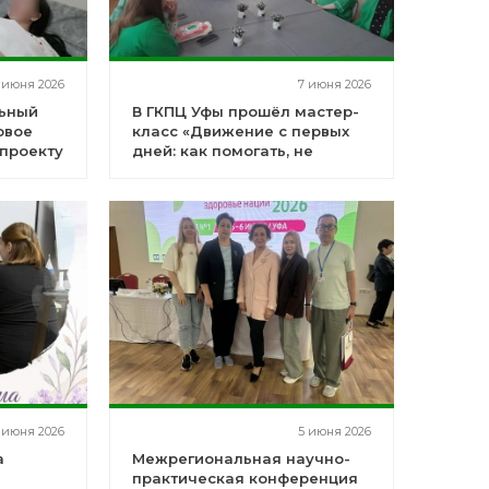
 июня 2026
7 июня 2026
льный
В ГКПЦ Уфы прошёл мастер-
овое
класс «Движение с первых
проекту
дней: как помогать, не
навредив»
й
 июня 2026
5 июня 2026
а
Межрегиональная научно-
практическая конференция