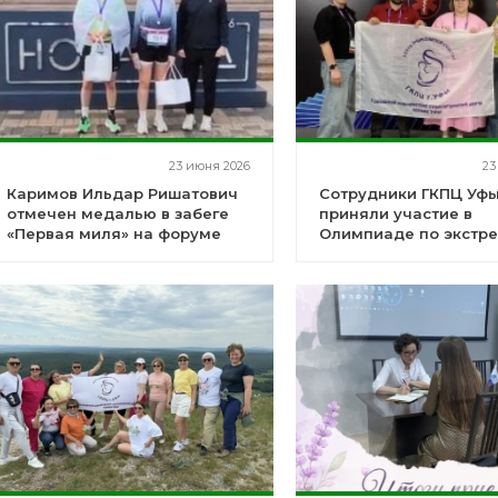
23 июня 2026
23
Каримов Ильдар Ришатович
Сотрудники ГКПЦ Уф
отмечен медалью в забеге
приняли участие в
«Первая миля» на форуме
Олимпиаде по экстр
НОВАМЕД 2026
медицинской помощ