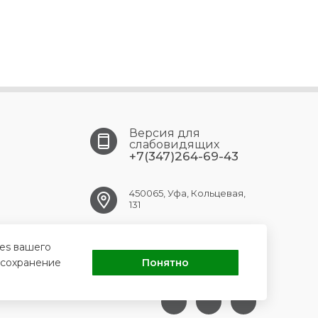
Версия для
слабовидящих
+7(347)264-69-43
450065, Уфа, Кольцевая,
131
ufa.gkpc@doctorrb.ru
ies вашего
 сохранение
Понятно