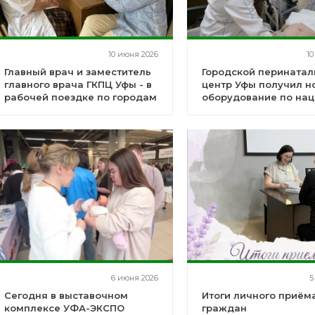
10 июня 2026
10
Главный врач и заместитель
Городской перината
главного врача ГКПЦ Уфы - в
центр Уфы получил н
рабочей поездке по городам
оборудование по нац
Салават и Ишимбай
«Семья» - два новых
аппарата УЗИ высоко
точности
6 июня 2026
5
Сегодня в выставочном
Итоги личного приём
комплексе УФА-ЭКСПО
граждан