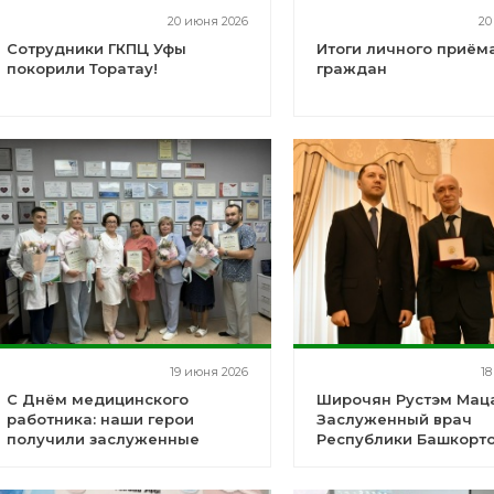
20 июня 2026
20
Сотрудники ГКПЦ Уфы
Итоги личного приём
покорили Торатау!
граждан
19 июня 2026
18
С Днём медицинского
Широчян Рустэм Маца
работника: наши герои
Заслуженный врач
получили заслуженные
Республики Башкорто
награды!