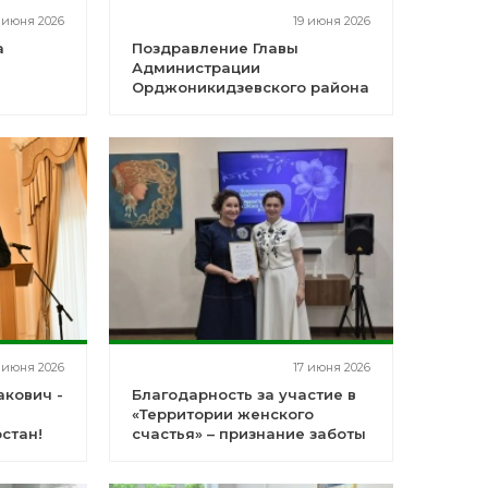
 июня 2026
19 июня 2026
а
Поздравление Главы
Администрации
Орджоникидзевского района
городского округа город Уфа
Республики Башкортостан
 июня 2026
17 июня 2026
кович -
Благодарность за участие в
«Территории женского
стан!
счастья» – признание заботы
и профессионализма