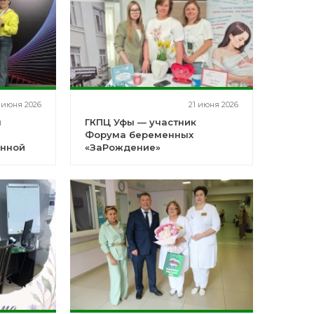
 июня 2026
21 июня 2026
ы
ГКПЦ Уфы — участник
Форума беременных
енной
«ЗаРождение»
и